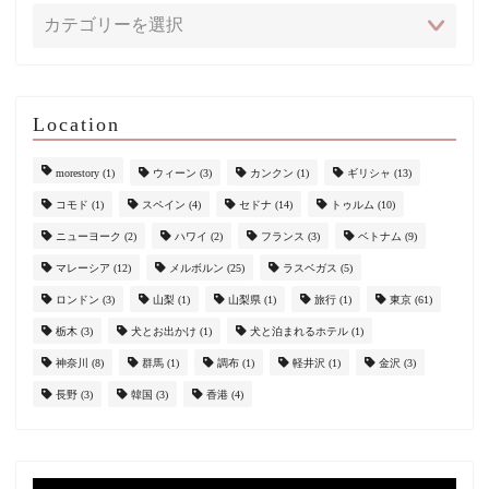
Location
morestory
(1)
ウィーン
(3)
カンクン
(1)
ギリシャ
(13)
コモド
(1)
スペイン
(4)
セドナ
(14)
トゥルム
(10)
ニューヨーク
(2)
ハワイ
(2)
フランス
(3)
ベトナム
(9)
マレーシア
(12)
メルボルン
(25)
ラスベガス
(5)
ロンドン
(3)
山梨
(1)
山梨県
(1)
旅行
(1)
東京
(61)
栃木
(3)
犬とお出かけ
(1)
犬と泊まれるホテル
(1)
神奈川
(8)
群馬
(1)
調布
(1)
軽井沢
(1)
金沢
(3)
長野
(3)
韓国
(3)
香港
(4)