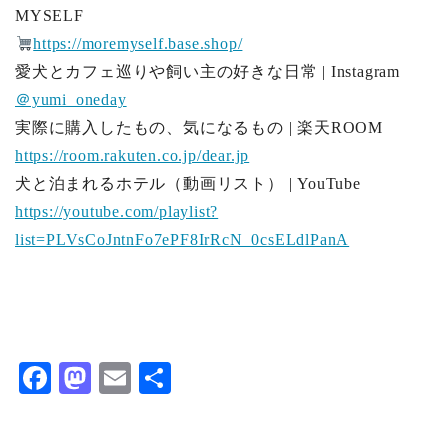
MYSELF
https://moremyself.base.shop/
愛犬とカフェ巡りや飼い主の好きな日常 | Instagram
＠yumi_oneday
実際に購入したもの、気になるもの | 楽天ROOM
https://room.rakuten.co.jp/dear.jp
犬と泊まれるホテル（動画リスト） | YouTube
https://youtube.com/playlist?
list=PLVsCoJntnFo7ePF8IrRcN_0csELdlPanA
F
M
E
共
ac
as
m
有
eb
to
ai