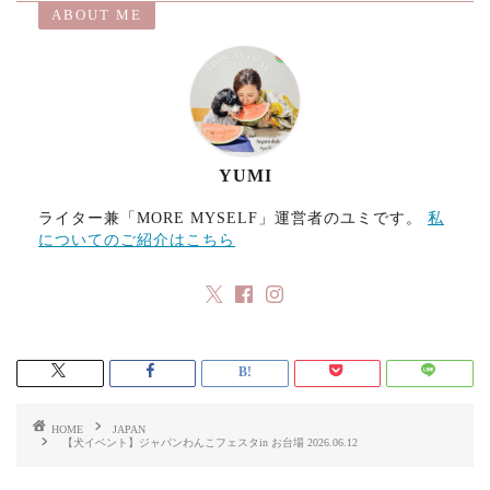
ABOUT ME
o
d
l
o
o
k
n
YUMI
ライター兼「MORE MYSELF」運営者のユミです。
私
についてのご紹介はこちら
HOME
JAPAN
【犬イベント】ジャパンわんこフェスタin お台場 2026.06.12