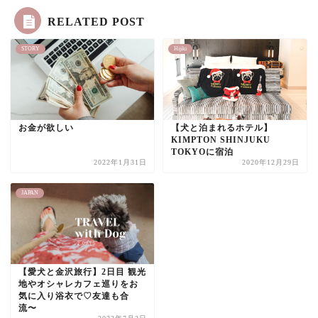
RELATED POST
STORY
Hijiki
お金が欲しい
【犬と泊まれるホテル】
KIMPTON SHINJUKU
TOKYOに宿泊
2022年1月31日
2020年12月29日
JAPAN
【愛犬と金沢旅行】2日目 観光
地やオシャレカフェ巡りをお
気に入り浴衣で♡友達も合
流〜