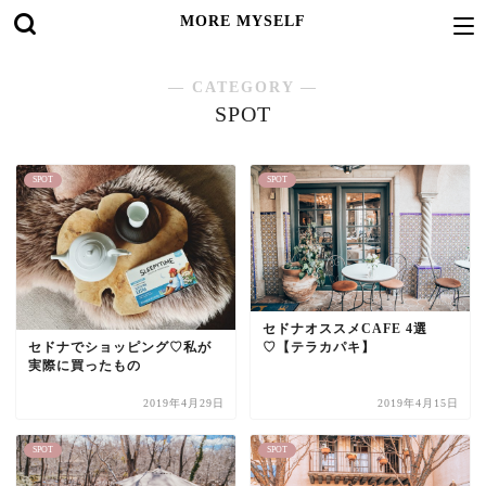
MORE MYSELF
― CATEGORY ―
SPOT
SPOT
SPOT
セドナオススメCAFE 4選
セドナでショッピング♡私が
♡【テラカパキ】
実際に買ったもの
2019年4月29日
2019年4月15日
SPOT
SPOT