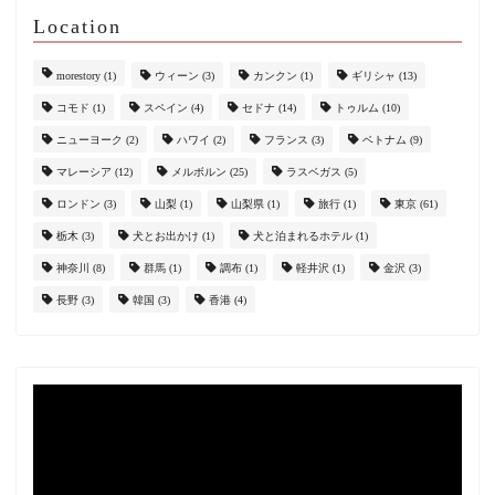
Location
morestory
(1)
ウィーン
(3)
カンクン
(1)
ギリシャ
(13)
コモド
(1)
スペイン
(4)
セドナ
(14)
トゥルム
(10)
ニューヨーク
(2)
ハワイ
(2)
フランス
(3)
ベトナム
(9)
マレーシア
(12)
メルボルン
(25)
ラスベガス
(5)
ロンドン
(3)
山梨
(1)
山梨県
(1)
旅行
(1)
東京
(61)
栃木
(3)
犬とお出かけ
(1)
犬と泊まれるホテル
(1)
神奈川
(8)
群馬
(1)
調布
(1)
軽井沢
(1)
金沢
(3)
長野
(3)
韓国
(3)
香港
(4)