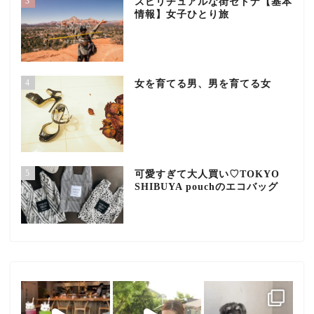
3
スピリチュアルな街セドナ【基本
情報】女子ひとり旅
4
女を育てる男、男を育てる女
5
可愛すぎて大人買い♡TOKYO
SHIBUYA pouchのエコバッグ