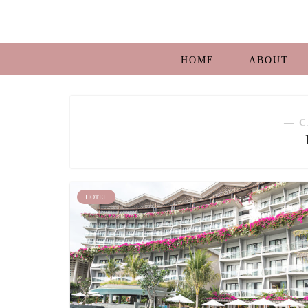
HOME
ABOUT
― C
HOTEL