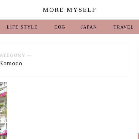
MORE MYSELF
LIFE STYLE
DOG
JAPAN
TRAVEL
ATEGORY ―
Komodo