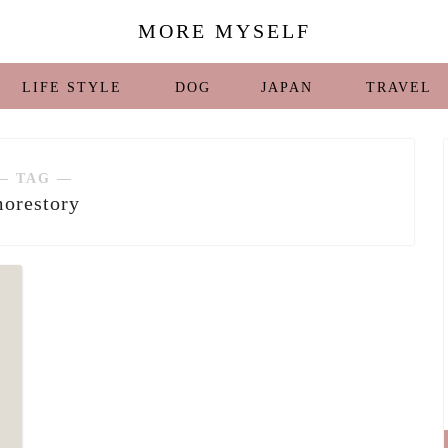
MORE MYSELF
LIFE STYLE
DOG
JAPAN
TRAVEL
― TAG ―
orestory