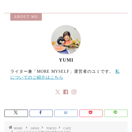
o
d
l
o
o
ABOUT ME
k
n
YUMI
ライター兼「MORE MYSELF」運営者のユミです。
私
についてのご紹介はこちら
HOME
JAPAN
TOKYO
CAFE
ジェイドファイブ/Breakfast&Brunch Jade5