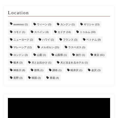
Location
morestory
(1)
ウィーン
(3)
カンクン
(1)
ギリシャ
(13)
コモド
(1)
スペイン
(4)
セドナ
(14)
トゥルム
(10)
ニューヨーク
(2)
ハワイ
(2)
フランス
(3)
ベトナム
(9)
マレーシア
(12)
メルボルン
(25)
ラスベガス
(5)
ロンドン
(3)
山梨
(1)
山梨県
(1)
旅行
(1)
東京
(61)
栃木
(3)
犬とお出かけ
(1)
犬と泊まれるホテル
(1)
神奈川
(8)
群馬
(1)
調布
(1)
軽井沢
(1)
金沢
(3)
長野
(3)
韓国
(3)
香港
(4)