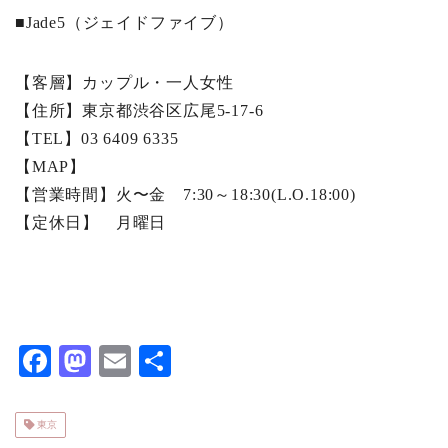
■Jade5（ジェイドファイブ）
【客層】カップル・一人女性
【住所】東京都渋谷区広尾5-17-6
【TEL】03 6409 6335
【MAP】
【営業時間】火〜金 7:30～18:30(L.O.18:00)
【定休日】 月曜日
F
M
E
共
ac
as
m
有
eb
to
ai
東京