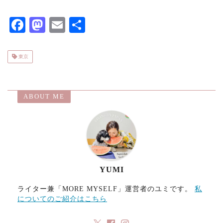
F
M
E
共
ac
as
m
有
eb
to
ai
東京
o
d
l
o
o
ABOUT ME
k
n
YUMI
ライター兼「MORE MYSELF」運営者のユミです。
私
についてのご紹介はこちら