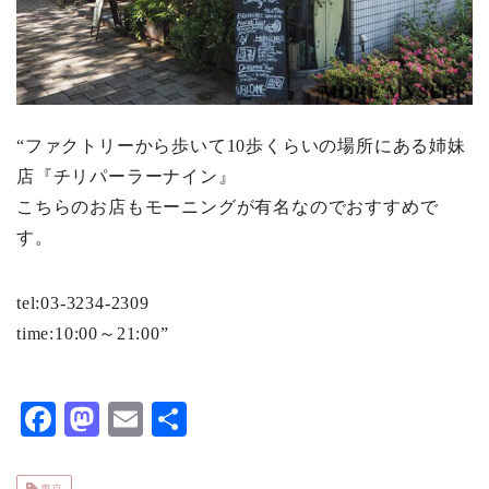
“ファクトリーから歩いて10歩くらいの場所にある姉妹
店『チリパーラーナイン』
こちらのお店もモーニングが有名なのでおすすめで
す。
tel:03-3234-2309
time:10:00～21:00”
F
M
E
共
ac
as
m
有
eb
to
ai
東京