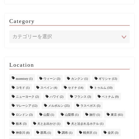
Category
Location
morestory
(1)
ウィーン
(3)
カンクン
(1)
ギリシャ
(13)
コモド
(1)
スペイン
(4)
セドナ
(14)
トゥルム
(10)
ニューヨーク
(2)
ハワイ
(2)
フランス
(3)
ベトナム
(9)
マレーシア
(12)
メルボルン
(25)
ラスベガス
(5)
ロンドン
(3)
山梨
(1)
山梨県
(1)
旅行
(1)
東京
(61)
栃木
(3)
犬とお出かけ
(1)
犬と泊まれるホテル
(1)
神奈川
(8)
群馬
(1)
調布
(1)
軽井沢
(1)
金沢
(3)