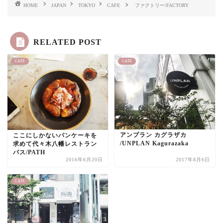
HOME
JAPAN
TOKYO
CAFE
ファクトリー/FACTORY
RELATED POST
CAFE
CAFE
アンプラン カグラザカ
ここにしかないパンケーキを
/UNPLAN Kagurazaka
求めて代々木八幡レストラン
パス/PATH
2016年6月20日
2017年8月6日
CAFE