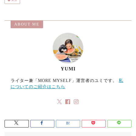
o
d
l
o
o
ABOUT ME
k
n
YUMI
ライター兼「MORE MYSELF」運営者のユミです。
私
についてのご紹介はこちら