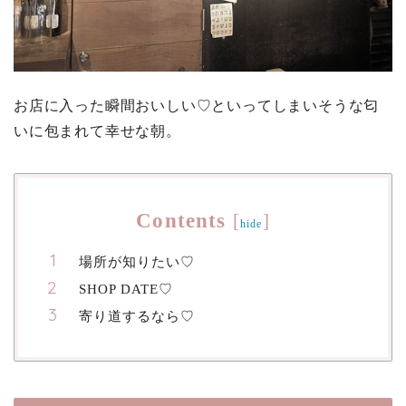
お店に入った瞬間おいしい♡
といってしまいそうな匂
いに包まれて幸せな朝。
Contents
[
]
hide
場所が知りたい♡
SHOP DATE♡
寄り道するなら♡