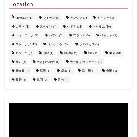
Location
morestory
(1)
ウィーン
(3)
カンクン
(1)
ギリシャ
(13)
コモド
(1)
スペイン
(4)
セドナ
(14)
トゥルム
(10)
ニューヨーク
(2)
ハワイ
(2)
フランス
(3)
ベトナム
(9)
マレーシア
(12)
メルボルン
(25)
ラスベガス
(5)
ロンドン
(3)
山梨
(1)
山梨県
(1)
旅行
(1)
東京
(61)
栃木
(3)
犬とお出かけ
(1)
犬と泊まれるホテル
(1)
神奈川
(8)
群馬
(1)
調布
(1)
軽井沢
(1)
金沢
(3)
長野
(3)
韓国
(3)
香港
(4)