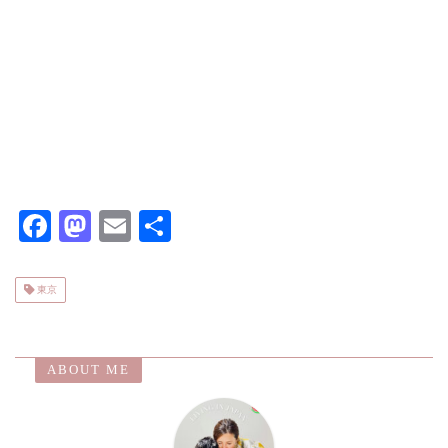
F
M
E
共
ac
as
m
有
eb
to
ai
東京
o
d
l
o
o
ABOUT ME
k
n