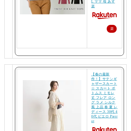
L ママ 母 あす
楽
楽
天
で
購
入
【春の最新
作！】サテンギ
ャザースカート
☆ スカート ボ
トムス ミモレ
丈 フレア ロン
グ ラメ シルク
風 上品 春 夏 レ
ディース 30代 4
0代 ピエロ Pierr
ot