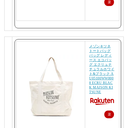
楽
天
で
購
入
メゾンキツネ
トートバッグ
バッグ レディ
ース エコバッ
グ エクリュナ
チュラルホワイ
ト&ブラック A
U05100WW000
8 ECRU BLAC
K MAISON KI
TSUNE
楽
天