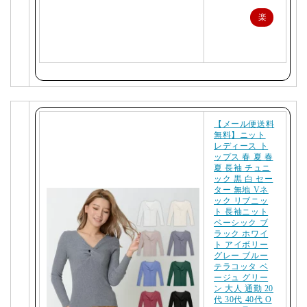
楽
天
で
購
入
【メール便送料
無料】ニット
レディース ト
ップス 春 夏 春
夏 長袖 チュニ
ック 黒 白 セー
ター 無地 Vネ
ック リブニッ
ト 長袖ニット
ベーシック ブ
ラック ホワイ
ト アイボリー
グレー ブルー
テラコッタ ベ
ージュ グリー
ン 大人 通勤 20
代 30代 40代 O