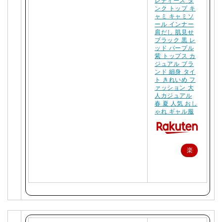
レディース タ
ンク トップ キ
ャミ キャミソ
ール インナー
肩だし 肌見せ
ブラック 黒 レ
ッド パープル
紫 トップス カ
ジュアル ブラ
ンド 細身 タイ
ト きれいめ フ
ァッション 大
人カジュアル
春 夏 人気 おし
ゃれ ギャル服
楽
天
で
購
入