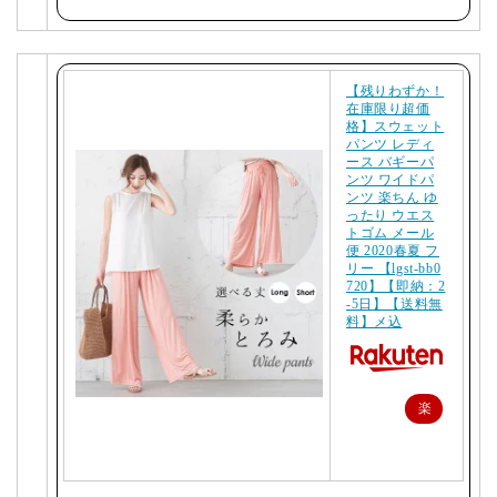
購
入
【残りわずか！
在庫限り超価
格】スウェット
パンツ レディ
ース バギーパ
ンツ ワイドパ
ンツ 楽ちん ゆ
ったり ウエス
トゴム メール
便 2020春夏 フ
リー 【lgst-bb0
720】【即納：2
-5日】【送料無
料】メ込
楽
天
で