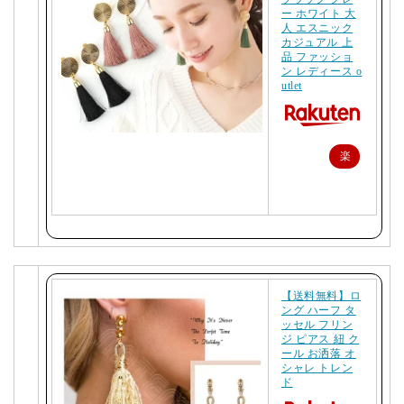
ー ホワイト 大
人 エスニック
カジュアル 上
品 ファッショ
ン レディース o
utlet
楽
天
で
購
入
【送料無料】ロ
ング ハーフ タ
ッセル フリン
ジ ピアス 紐 ク
ール お洒落 オ
シャレ トレン
ド