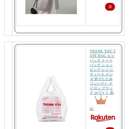
楽
天
で
購
入
THANK YOU T
OTE BAG エコ
バッグ トート
バッグ ショッ
ピング レジ レ
ディース メン
ズ 折りたたみ
コンパクト ナ
イロン ブラッ
ク ホワイト 黒
白