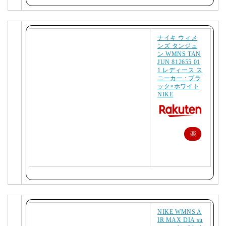
購
入
ナイキ ウィメ
ンズ タンジュ
ン WMNS TAN
JUN 812655 01
1 レディース ス
ニーカー : ブラ
ック×ホワイト
NIKE
楽
天
で
購
入
NIKE WMNS A
IR MAX DIA su