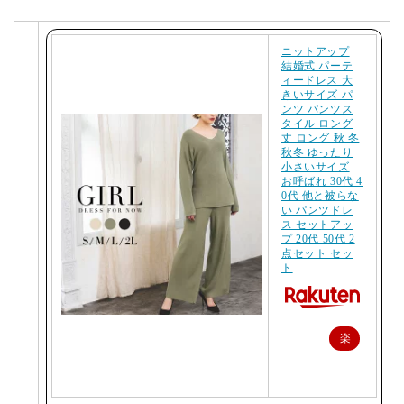
ニットアップ
結婚式 パーテ
ィードレス 大
きいサイズ パ
ンツ パンツス
タイル ロング
丈 ロング 秋 冬
秋冬 ゆったり
小さいサイズ
お呼ばれ 30代 4
0代 他と被らな
い パンツドレ
ス セットアッ
プ 20代 50代 2
点セット セッ
ト
楽
天
で