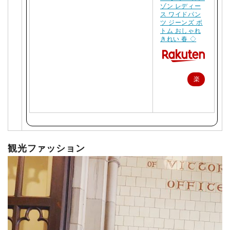
ゾン レディー
ス ワイドパン
ツ ジーンズ ボ
トム おしゃれ
きれい 春 ◇
楽
天
で
購
入
観光ファッション