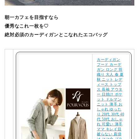
朝一カフェを目指すなら
優秀なこれ一枚を♡
絶対必須のカーディガン
とこなれたエコバッグ
カーディガン
フード カーデ
ガン ロング 羽
織り 大人 春 夏
秋 ニット レデ
ィース トップ
ス 長袖 アウタ
ー 日焼け ポケ
ット ドルマン
ニット 薄手 お
しゃれ ゆった
り 20代 30代 40
代 50代 おしゃ
れ 可愛い 薄手
ママ キレイ目
被らない 肩掛