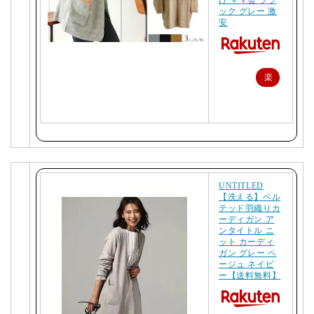
け ママ会 ブラ
ック グレー 激
安
楽
天
で
購
入
UNTITLED
【洗える】ベル
テッド羽織りカ
ーディガン ア
ンタイトル ニ
ット カーディ
ガン グレー ベ
ージュ ネイビ
ー【送料無料】