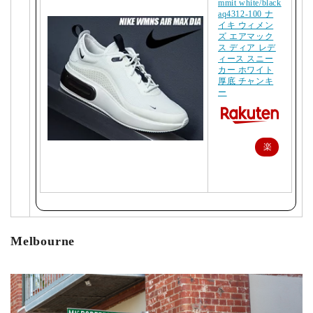
mmit white/black
aq4312-100 ナ
イキ ウィメン
ズ エアマック
ス ディア レデ
ィース スニー
カー ホワイト
厚底 チャンキ
ー
楽
天
で
購
入
Melbourne