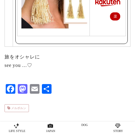
楽
天
で
購
入
旅をオシャレに
see you …♡
F
M
E
共
ac
as
m
有
eb
to
ai
メルボルン
o
d
l
o
o
DOG
LIFE STYLE
JAPAN
STORY
ABOUT ME