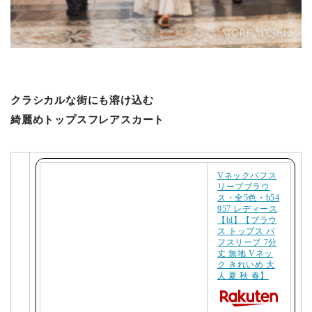
クラシカルな街にも溶け込む
綺麗めトップスフレアスカート
Vネックパフス
リーブブラウ
ス・全5色・b54
957 レディース
【bl】【ブラウ
ス トップス パ
フスリーブ 7分
丈 無地 Vネッ
ク きれいめ 大
人 夏 秋 春】