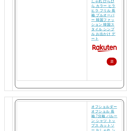
しゃれ ひらひ
ら カラー ヒラ
ヒラ フリル 長
袖 プルオーバ
ー 韓国ファッ
ション 韓国ス
タイル シンプ
ル お出かけ デ
ート
楽
天
で
購
入
オフショルダー
オフショル 長
袖 7分袖 バルー
ン シャツ トッ
プス カットソ
ー おしゃれ シ