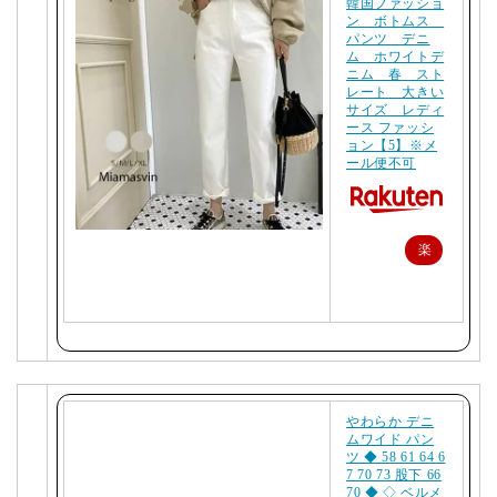
韓国ファッショ
ン ボトムス
パンツ デニ
ム ホワイトデ
ニム 春 スト
レート 大きい
サイズ レディ
ース ファッシ
ョン【5】※メ
ール便不可
楽
天
で
購
入
やわらか デニ
ムワイド パン
ツ ◆ 58 61 64 6
7 70 73 股下 66
70 ◆ ◇ ベルメ