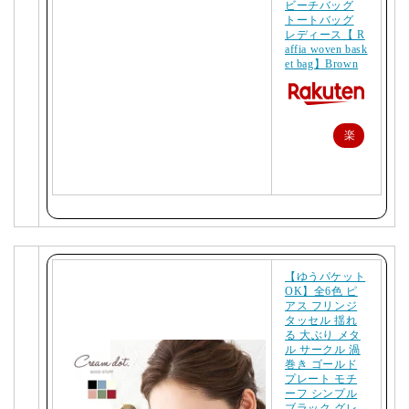
ビーチバッグ
トートバッグ
レディース【 R
affia woven bask
et bag】Brown
楽
天
で
購
入
【ゆうパケット
OK】全6色 ピ
アス フリンジ
タッセル 揺れ
る 大ぶり メタ
ル サークル 渦
巻き ゴールド
プレート モチ
ーフ シンプル
ブラック グレ