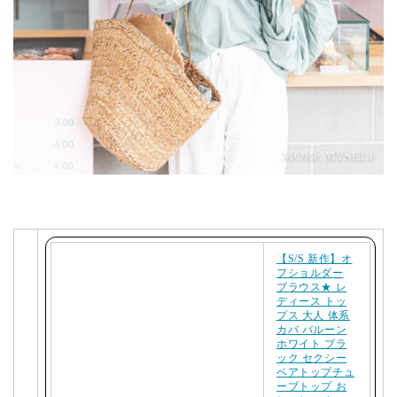
【S/S 新作】オ
フショルダー
ブラウス★ レ
ディース トッ
プス 大人 体系
カバ バルーン
ホワイト ブラ
ック セクシー
ベアトップチュ
ーブトップ お