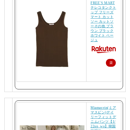
FREE’S MART
テレコタンクト
ップ フリーズ
マート カット
ソー カットソ
ーその他 ブラ
ウン ブラック
ホワイト ベー
ジュ
楽
天
で
購
入
Miamasvin(ミア
マスビン)デイ
リーフィットデ
ニムパンツ【1/
22up_wo】韓国