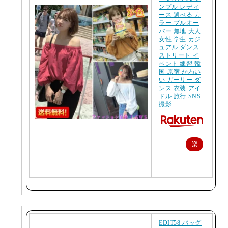
ンプル レディ
ース 選べる カ
ラー プルオー
バー 無地 大人
女性 学生 カジ
ュアル ダンス
ストリート イ
ベント 練習 韓
国 原宿 かわい
い ガーリー ダ
ンス 衣装 アイ
ドル 旅行 SNS
撮影
楽
天
で
購
入
EDIT58 バッグ