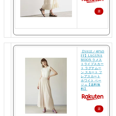
楽
天
で
購
入
【SALE／40%O
FF】LAGUNA
MOON ラメス
トライプスカー
ト ラグナムー
ン スカート フ
レアスカート
ホワイト ベー
ジュ【送料無
料】
楽
天