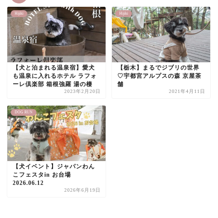
Hijiki
Hijiki
【犬と泊まれる温泉宿】愛犬
【栃木】まるでジブリの世界
も温泉に入れるホテル ラフォ
♡宇都宮アルプスの森 京屋茶
ーレ倶楽部 箱根強羅 湯の棲
舗
2023年2月20日
2021年4月11日
DOG RUN
【犬イベント】ジャパンわん
こフェスタin お台場
2026.06.12
2026年6月19日