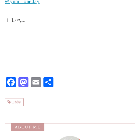
＠yumi_oneday
Ｉ
Lᵒᵛᵉᵧₒᵤ
F
M
E
共
ac
as
m
有
eb
to
ai
山梨県
o
d
l
o
o
ABOUT ME
k
n