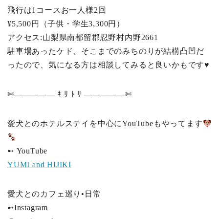
飛行は1コースお一人様2回
¥5,500円（子供・学生3,300円）
アクセス:山梨県南都留郡忍野村内野2661
駐車場あったケド、そこまでのみちのりが結構凸凹だ
ったので、気になる方は相談してみると良いかもです♥
✄
————— ｷ ﾘ ﾄ ﾘ —————
✄
愛犬とのホテルステイを中心にYouTubeもやってます
➸
YouTube
YUMI and HIJIKI
愛犬とのカフェ巡り•日常
➸
Instagram