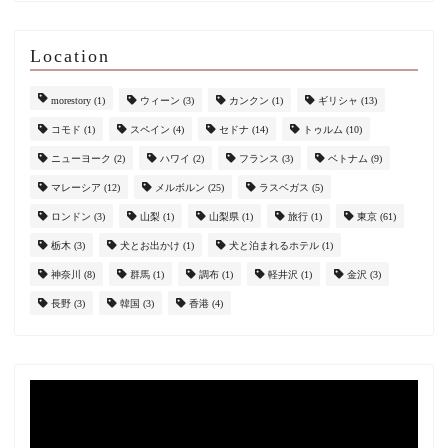
Location
morestory
(1)
ウィーン
(3)
カンクン
(1)
ギリシャ
(13)
コモド
(1)
スペイン
(4)
セドナ
(14)
トゥルム
(10)
ニューヨーク
(2)
ハワイ
(2)
フランス
(3)
ベトナム
(9)
マレーシア
(12)
メルボルン
(25)
ラスベガス
(5)
ロンドン
(3)
山梨
(1)
山梨県
(1)
旅行
(1)
東京
(61)
栃木
(3)
犬とお出かけ
(1)
犬と泊まれるホテル
(1)
神奈川
(8)
群馬
(1)
調布
(1)
軽井沢
(1)
金沢
(3)
長野
(3)
韓国
(3)
香港
(4)