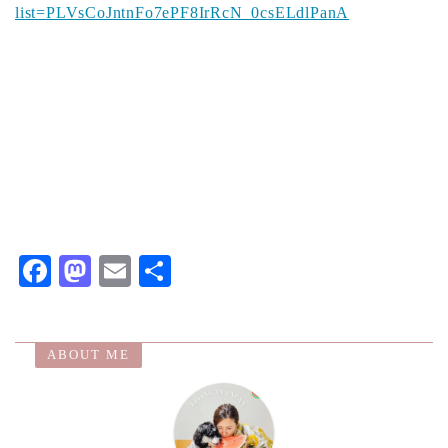
list=PLVsCoJntnFo7ePF8IrRcN_0csELdlPanA
F
M
E
共
ac
as
m
有
eb
to
ai
ABOUT ME
o
d
l
o
o
k
n