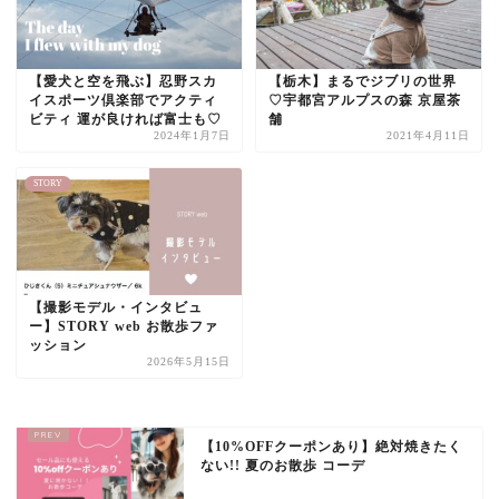
【愛犬と空を飛ぶ】忍野スカ
【栃木】まるでジブリの世界
イスポーツ倶楽部でアクティ
♡宇都宮アルプスの森 京屋茶
ビティ 運が良ければ富士も♡
舗
2024年1月7日
2021年4月11日
STORY
【撮影モデル・インタビュ
ー】STORY web お散歩ファ
ッション
2026年5月15日
【10%OFFクーポンあり】絶対焼きたく
ない!! 夏のお散歩 コーデ