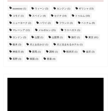
morestory
(1)
ウィーン
(3)
カンクン
(1)
ギリシャ
(13)
コモド
(1)
スペイン
(4)
セドナ
(14)
トゥルム
(10)
ニューヨーク
(2)
ハワイ
(2)
フランス
(3)
ベトナム
(9)
マレーシア
(12)
メルボルン
(25)
ラスベガス
(5)
ロンドン
(3)
山梨
(1)
山梨県
(1)
旅行
(1)
東京
(61)
栃木
(3)
犬とお出かけ
(1)
犬と泊まれるホテル
(1)
神奈川
(8)
群馬
(1)
調布
(1)
軽井沢
(1)
金沢
(3)
長野
(3)
韓国
(3)
香港
(4)