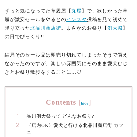
ずっと気になってた草履屋【
丸屋
】で、欲しかった草
履が激安セールをやるとの
インスタ
投稿を見て初めて
降り立った
北品川商店街
。まさかのお祭り【
例大祭
】
の日でびっくり!!
結局そのセール品は即売り切れてしまったそうで買え
なかったのですが、楽しい雰囲気にそのまま愛犬ひじ
きとお祭り散歩をすることに…♡
Contents
[
]
hide
品川例大祭って どんなお祭り?
〈店内OK〉愛犬と行ける北品川商店街 カフ
ェ