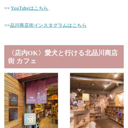
>>
YouTubeはこちら
>>
品川商店街インスタグラムはこちら
〈店内OK〉愛犬と行ける北品川商店
街 カフェ