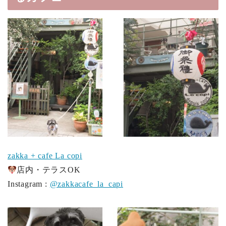
zakka + cafe La copi
店内・テラスOK
Instagram :
@zakkacafe_la_capi