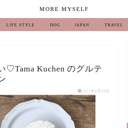
MORE MYSELF
LIFE STYLE
DOG
JAPAN
TRAVEL
ama Kuchen のグルテ
ン
2021年6月16日