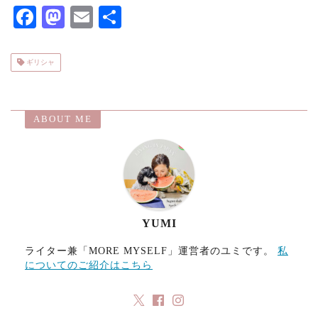
F
M
E
共
ac
as
m
有
eb
to
ai
ギリシャ
o
d
l
o
o
ABOUT ME
k
n
YUMI
ライター兼「MORE MYSELF」運営者のユミです。
私
についてのご紹介はこちら