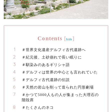
Contents
[
]
hide
＃世界文化遺産デルフィ古代遺跡へ
＃紀元後、土砂崩れで長い眠りに
＃馴染みのあるギリシャ語
＃デルフィは世界の中心とも言われていた
＃デルフィ古代遺跡の伝説
＃天然の岩山を削って造られた円形劇場
＃かつて5000人もの人が集まった大理石の
階段席
＃たくさんのネコ