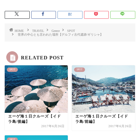
HOME
TRAVEL
Greece
SPOT
世界の中心とも言われた場所【デルフィ古代遺跡/ギリシャ】
RELATED POST
SPOT
SPOT
エーゲ海１日クルーズ【イド
エーゲ海１日クルーズ【イド
ラ島/後編】
ラ島/前編】
2017年6月26日
2017年6月26日
SPOT