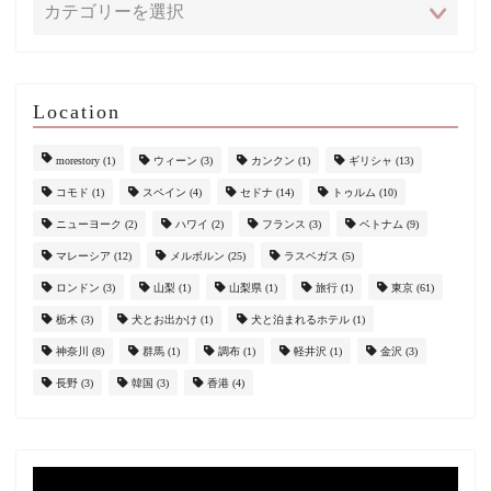
Location
morestory
(1)
ウィーン
(3)
カンクン
(1)
ギリシャ
(13)
コモド
(1)
スペイン
(4)
セドナ
(14)
トゥルム
(10)
ニューヨーク
(2)
ハワイ
(2)
フランス
(3)
ベトナム
(9)
マレーシア
(12)
メルボルン
(25)
ラスベガス
(5)
ロンドン
(3)
山梨
(1)
山梨県
(1)
旅行
(1)
東京
(61)
栃木
(3)
犬とお出かけ
(1)
犬と泊まれるホテル
(1)
神奈川
(8)
群馬
(1)
調布
(1)
軽井沢
(1)
金沢
(3)
長野
(3)
韓国
(3)
香港
(4)