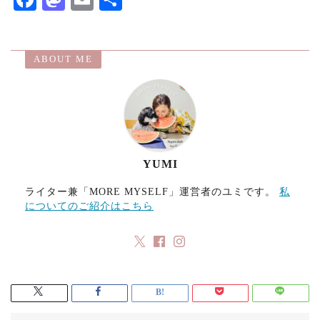
ac
as
m
有
eb
to
ai
ABOUT ME
o
d
l
o
o
k
n
YUMI
ライター兼「MORE MYSELF」運営者のユミです。
私
についてのご紹介はこちら