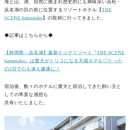
海と山、湖、自然に囲まれ歴史的にも興味深い浜松・
浜名湖の目の前に位置するリゾートホテル【
THE
SCENE hamanako
】の取材に行ってきました。
◆記事はこちらから◆
【静岡県・浜名湖】最新ドッグリゾート『THE SCENE
hamanako』は愛犬がトリコになる天国ホテル♡たった
の2日で心も体も健康に！
宿泊後、数々のホテルに愛犬と宿泊してきた飼い主と
しての率直な感想も
共有いたしました。