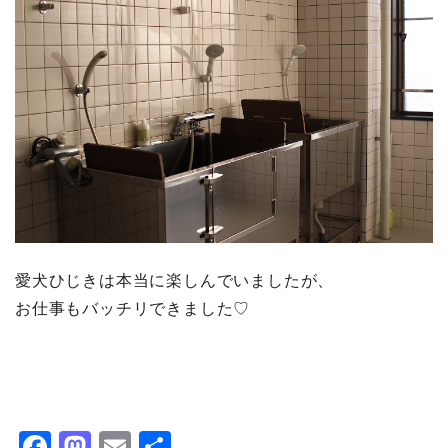
愛犬ひじきは本当に楽しんでいましたが、
お仕事もバッチリできました♡
F
M
E
共