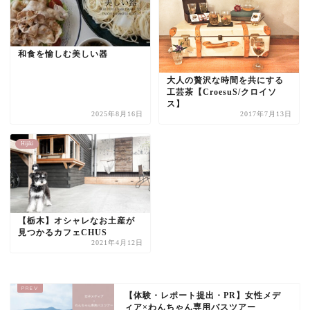
和食を愉しむ美しい器
大人の贅沢な時間を共にする
工芸茶【CroesuS/クロイソ
ス】
2025年8月16日
2017年7月13日
Hijiki
【栃木】オシャレなお土産が
見つかるカフェCHUS
2021年4月12日
【体験・レポート提出・PR】女性メデ
ィア×わんちゃん専用バスツアー