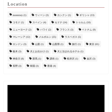
Location
morestory
(1)
ウィーン
(3)
カンクン
(1)
ギリシャ
(13)
コモド
(1)
スペイン
(4)
セドナ
(14)
トゥルム
(10)
ニューヨーク
(2)
ハワイ
(2)
フランス
(3)
ベトナム
(9)
マレーシア
(12)
メルボルン
(25)
ラスベガス
(5)
ロンドン
(3)
山梨
(1)
山梨県
(1)
旅行
(1)
東京
(61)
栃木
(3)
犬とお出かけ
(1)
犬と泊まれるホテル
(1)
神奈川
(8)
群馬
(1)
調布
(1)
軽井沢
(1)
金沢
(3)
長野
(3)
韓国
(3)
香港
(4)