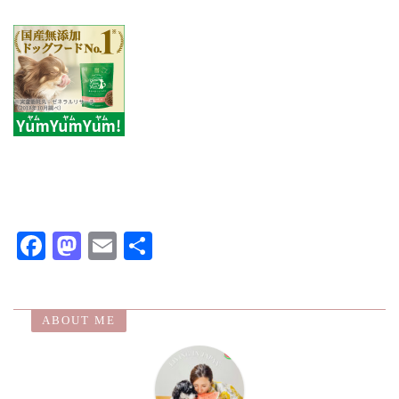
F
M
E
共
ac
as
m
有
eb
to
ai
ABOUT ME
o
d
l
o
o
k
n