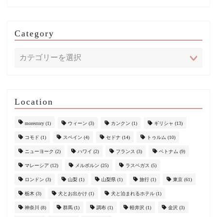
Category
Location
morestory
(1)
ウィーン
(3)
カンクン
(1)
ギリシャ
(13)
コモド
(1)
スペイン
(4)
セドナ
(14)
トゥルム
(10)
ニューヨーク
(2)
ハワイ
(2)
フランス
(3)
ベトナム
(9)
マレーシア
(12)
メルボルン
(25)
ラスベガス
(5)
ロンドン
(3)
山梨
(1)
山梨県
(1)
旅行
(1)
東京
(61)
栃木
(3)
犬とお出かけ
(1)
犬と泊まれるホテル
(1)
神奈川
(8)
群馬
(1)
調布
(1)
軽井沢
(1)
金沢
(3)