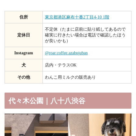
住所
東京都港区麻布十番2丁目4-10 1階
不定休（たまに店前に貼り紙してあるので
定休日
確実に行きたい場合は電話で確認したほう
が良いかも）
Instagram
@roar.coffee.azabujuban
犬
店内・テラスOK
その他
わんこ用ミルクの販売あり
代々木公園｜八十八渋谷