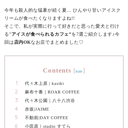
今年も殺人的な猛暑が続く夏… ひんやり甘いアイスク
リームが食べたくなりますよね!!
そこで、私が実際に行って好きだと思った愛犬と行け
る”
アイスが食べられるカフェ”
を7選ご紹介します♪今
回は
店内OK
なお店でまとめました♡
Contents
[
]
hide
代々木上原 | kasiki
麻布十番｜ROAR COFFEE
代々木公園｜八十八渋谷
赤坂|JAIME
不動前|DAY COFFEE
小田原｜studio すてら