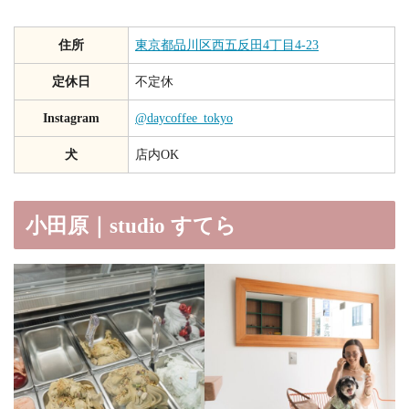
住所
東京都品川区西五反田4丁目4-23
定休日
不定休
Instagram
@daycoffee_tokyo
犬
店内OK
小田原｜studio すてら