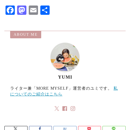
F
M
E
共
ac
as
m
有
eb
to
ai
ABOUT ME
o
d
l
o
o
k
n
YUMI
ライター兼「MORE MYSELF」運営者のユミです。
私
についてのご紹介はこちら