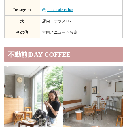
Instagram
@jaime_cafe.et.bar
犬
店内・テラスOK
その他
犬用メニューも豊富
不動前|DAY COFFEE