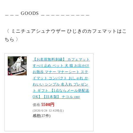
＿＿＿ GOODS ＿＿＿＿＿＿＿＿＿＿
〈 ミニチュアシュナウザー ひじきのカフェマットはこ
ちら 〉
【お名前無料刺繍】 カフェマット
すべり止め ペット 犬 猫 お出かけ
お散歩 マナー マナーシート ステ
イマット コンパクト おしゃれ か
わいい シンプル 名入れ プレゼン
ト ギフト 【1点ならメール便配送
OK】【日本製】 ナコル cmt
5500円
価格:
(2026/6/24 12:42時点)
感想(27件)