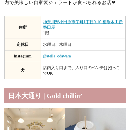
内で美味しい自家製ジェラートが食べられるお店❤︎
神奈川県小田原市栄町1丁目9-10 相陽木工伊
住所
勢田屋
1階
定休日
水曜日、木曜日
Instagram
@stella_odawara
店内入り口まで、入り口のベンチは抱っこ
犬
でOK
日本大通り | Gold chillin’