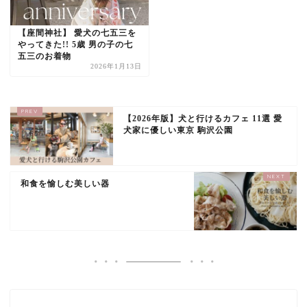
【座間神社】 愛犬の七五三を
やってきた!! 5歳 男の子の七
五三のお着物
2026年1月13日
【2026年版】犬と行けるカフェ 11選 愛
犬家に優しい東京 駒沢公園
和食を愉しむ美しい器