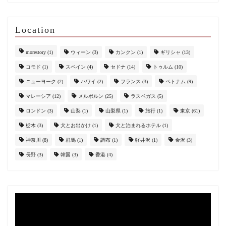
Location
morestory
(1)
ウィーン
(3)
カンクン
(1)
ギリシャ
(13)
コモド
(1)
スペイン
(4)
セドナ
(14)
トゥルム
(10)
ニューヨーク
(2)
ハワイ
(2)
フランス
(3)
ベトナム
(9)
マレーシア
(12)
メルボルン
(25)
ラスベガス
(5)
ロンドン
(3)
山梨
(1)
山梨県
(1)
旅行
(1)
東京
(61)
栃木
(3)
犬とお出かけ
(1)
犬と泊まれるホテル
(1)
神奈川
(8)
群馬
(1)
調布
(1)
軽井沢
(1)
金沢
(3)
長野
(3)
韓国
(3)
香港
(4)