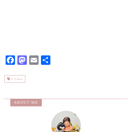
F
M
E
共
ac
as
m
有
eb
to
ai
トゥルム
o
d
l
o
o
ABOUT ME
k
n