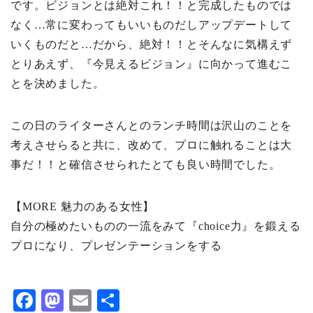
です。ビジョンとは絶対これ！！と完成したものでは
なく…常に変わってもいいものだしアップデートして
いくものだと…だから、絶対！！とそんなに気構えず
とりあえず、『今見えるビジョン』に向かって進むこ
とを決めました。
この日のライターさんとのランチ時間は沢山のことを
考えさせらると共に、改めて、プロに触れることは大
事だ！！と確信させられたとても良い時間でした。
【MORE 魅力のある女性】
自分の極めたいものの一流をみて『choice力』を鍛える
プロになり、プレゼンテーションをする
F
M
E
共