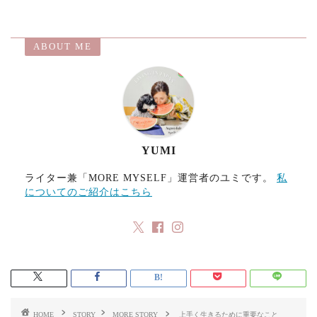
ac
as
m
有
eb
to
ai
ABOUT ME
o
d
l
o
o
k
n
YUMI
ライター兼「MORE MYSELF」運営者のユミです。
私
についてのご紹介はこちら
HOME
STORY
MORE STORY
上手く生きるために重要なこと