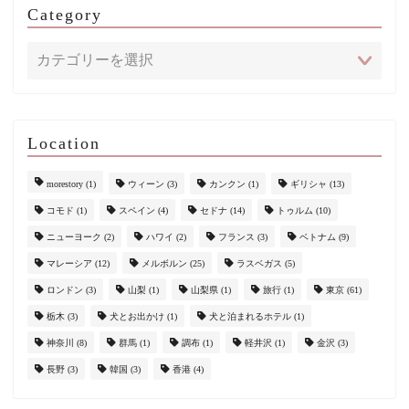
Category
Location
morestory
(1)
ウィーン
(3)
カンクン
(1)
ギリシャ
(13)
コモド
(1)
スペイン
(4)
セドナ
(14)
トゥルム
(10)
ニューヨーク
(2)
ハワイ
(2)
フランス
(3)
ベトナム
(9)
マレーシア
(12)
メルボルン
(25)
ラスベガス
(5)
ロンドン
(3)
山梨
(1)
山梨県
(1)
旅行
(1)
東京
(61)
栃木
(3)
犬とお出かけ
(1)
犬と泊まれるホテル
(1)
神奈川
(8)
群馬
(1)
調布
(1)
軽井沢
(1)
金沢
(3)
長野
(3)
韓国
(3)
香港
(4)