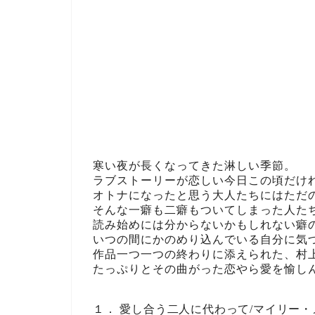
寒い夜が長くなってきた淋しい季節。
ラブストーリーが恋しい今日この頃だけ
オトナになったと思う大人たちにはただ
そんな一癖も二癖もついてしまった人た
読み始めには分からないかもしれない癖
いつの間にかのめり込んでいる自分に気
作品一つ一つの終わりに添えられた、村
たっぷりとその曲がった恋やら愛を愉し
１． 愛し合う二人に代わって/マイリー・