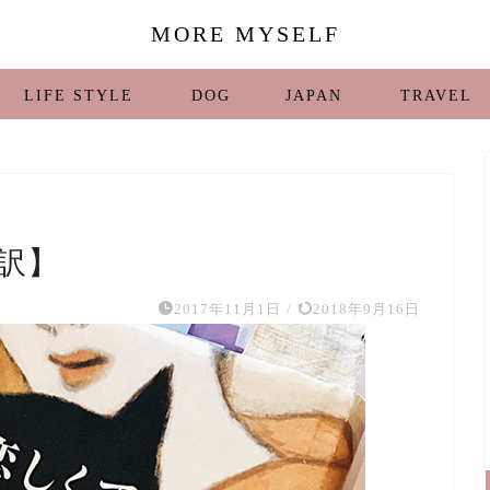
MORE MYSELF
LIFE STYLE
DOG
JAPAN
TRAVEL
訳】
2017年11月1日
/
2018年9月16日