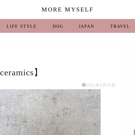
MORE MYSELF
LIFE STYLE
DOG
JAPAN
TRAVEL
ramics】
2021年5月31日