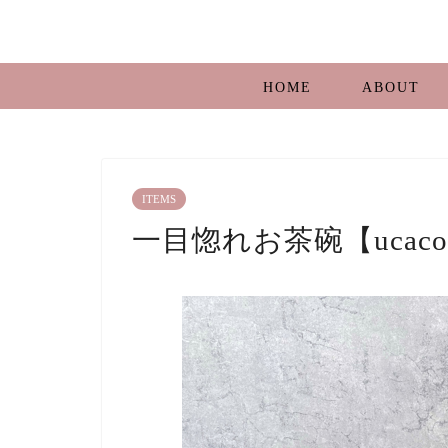
HOME
ABOUT
ITEMS
一目惚れお茶碗【ucacoce