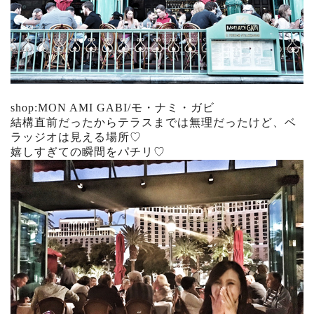
shop:MON AMI GABI/モ・ナミ・ガビ
結構直前だったからテラスまでは無理だったけど、ベ
ラッジオは見える場所♡
嬉しすぎての瞬間をパチリ♡