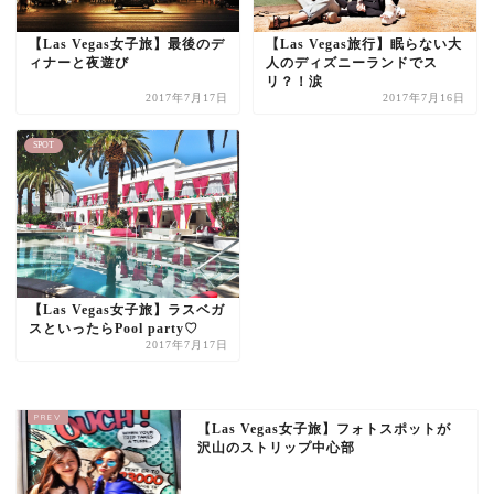
【Las Vegas女子旅】最後のデ
【Las Vegas旅行】眠らない大
ィナーと夜遊び
人のディズニーランドでス
リ？！涙
2017年7月17日
2017年7月16日
SPOT
【Las Vegas女子旅】ラスベガ
スといったらPool party♡
2017年7月17日
【Las Vegas女子旅】フォトスポットが
沢山のストリップ中心部