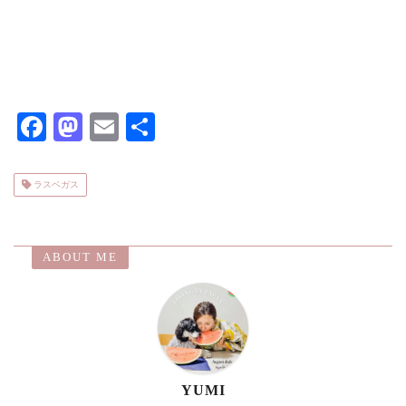
F
M
E
共
ac
as
m
有
eb
to
ai
ラスベガス
o
d
l
o
o
ABOUT ME
k
n
YUMI