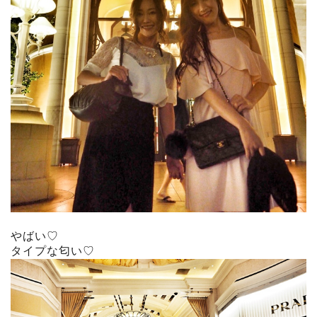
やばい♡
タイプな匂い♡