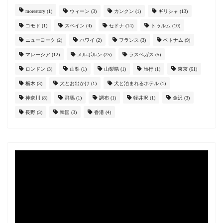
morestory
(1)
ウィーン
(3)
カンクン
(1)
ギリシャ
(13)
コモド
(1)
スペイン
(4)
セドナ
(14)
トゥルム
(10)
ニューヨーク
(2)
ハワイ
(2)
フランス
(3)
ベトナム
(9)
マレーシア
(12)
メルボルン
(25)
ラスベガス
(5)
ロンドン
(3)
山梨
(1)
山梨県
(1)
旅行
(1)
東京
(61)
栃木
(3)
犬とお出かけ
(1)
犬と泊まれるホテル
(1)
神奈川
(8)
群馬
(1)
調布
(1)
軽井沢
(1)
金沢
(3)
長野
(3)
韓国
(3)
香港
(4)