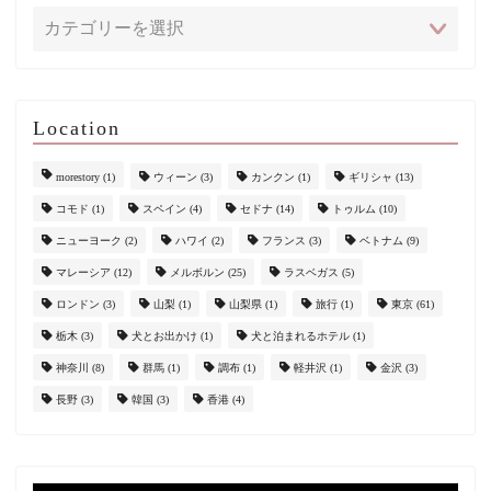
Location
morestory
(1)
ウィーン
(3)
カンクン
(1)
ギリシャ
(13)
コモド
(1)
スペイン
(4)
セドナ
(14)
トゥルム
(10)
ニューヨーク
(2)
ハワイ
(2)
フランス
(3)
ベトナム
(9)
マレーシア
(12)
メルボルン
(25)
ラスベガス
(5)
ロンドン
(3)
山梨
(1)
山梨県
(1)
旅行
(1)
東京
(61)
栃木
(3)
犬とお出かけ
(1)
犬と泊まれるホテル
(1)
神奈川
(8)
群馬
(1)
調布
(1)
軽井沢
(1)
金沢
(3)
長野
(3)
韓国
(3)
香港
(4)