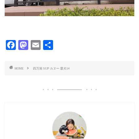
F
M
E
共
ac
as
m
有
eb
to
ai
HOME
四万湖 SUP カヌー 愛犬14
o
d
l
o
o
k
n