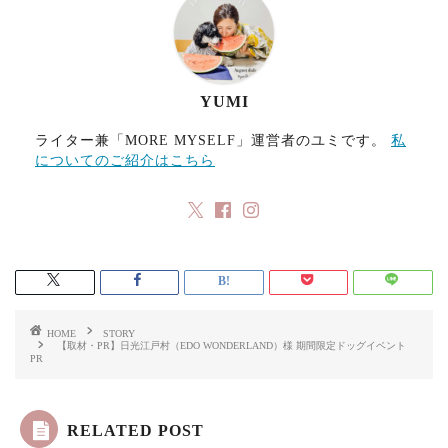
k
n
YUMI
ライター兼「MORE MYSELF」運営者のユミです。
私
についてのご紹介はこちら
HOME
STORY
【取材・PR】日光江戸村（EDO WONDERLAND）様 期間限定ドッグイベント
PR
RELATED POST