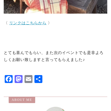
〈
リンクはこちらから
〉
とても喜んでもらい、また次のイベントでも是非よろ
しくお願い致しますと言ってもらえました♪
F
M
E
共
ac
as
m
有
eb
to
ai
ABOUT ME
o
d
l
o
o