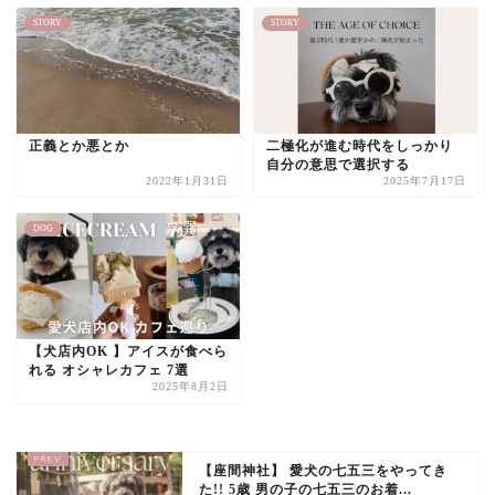
STORY
STORY
正義とか悪とか
二極化が進む時代をしっかり
自分の意思で選択する
2022年1月31日
2025年7月17日
DOG
【犬店内OK 】アイスが食べら
れる オシャレカフェ 7選
2025年8月2日
【座間神社】 愛犬の七五三をやってき
た!! 5歳 男の子の七五三のお着...