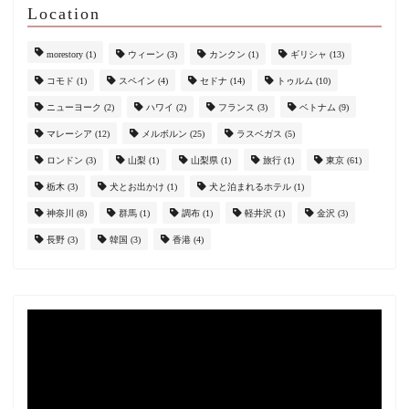
Location
morestory
(1)
ウィーン
(3)
カンクン
(1)
ギリシャ
(13)
コモド
(1)
スペイン
(4)
セドナ
(14)
トゥルム
(10)
ニューヨーク
(2)
ハワイ
(2)
フランス
(3)
ベトナム
(9)
マレーシア
(12)
メルボルン
(25)
ラスベガス
(5)
ロンドン
(3)
山梨
(1)
山梨県
(1)
旅行
(1)
東京
(61)
栃木
(3)
犬とお出かけ
(1)
犬と泊まれるホテル
(1)
神奈川
(8)
群馬
(1)
調布
(1)
軽井沢
(1)
金沢
(3)
長野
(3)
韓国
(3)
香港
(4)