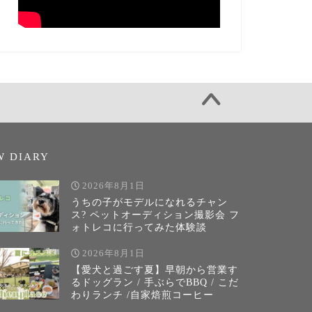
W DIARY
2026年8月1日
うちの子がモデルになれるチャン
ス? ペットオーディション撮影会 フ
ォトレコに行ってみた体験談
2026年8月1日
【愛犬と過ごす夏】早朝から営業す
るドッグラン / 手ぶらでBBQ / こだ
わりランチ /自家焙煎コーヒー