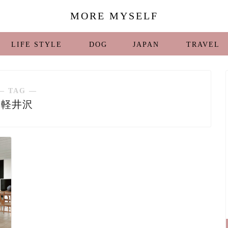
MORE MYSELF
LIFE STYLE
DOG
JAPAN
TRAVEL
― TAG ―
軽井沢