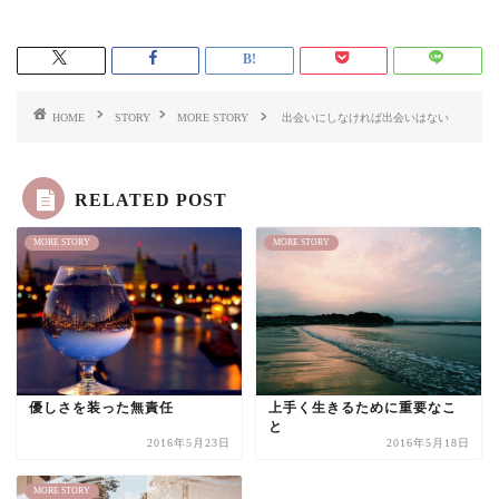
HOME
STORY
MORE STORY
出会いにしなければ出会いはない
RELATED POST
MORE STORY
MORE STORY
優しさを装った無責任
上手く生きるために重要なこ
と
2016年5月23日
2016年5月18日
MORE STORY