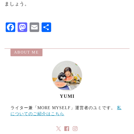
ましょう。
F
M
E
共
ac
as
m
有
eb
to
ai
ABOUT ME
o
d
l
o
o
k
n
YUMI
ライター兼「MORE MYSELF」運営者のユミです。
私
についてのご紹介はこちら