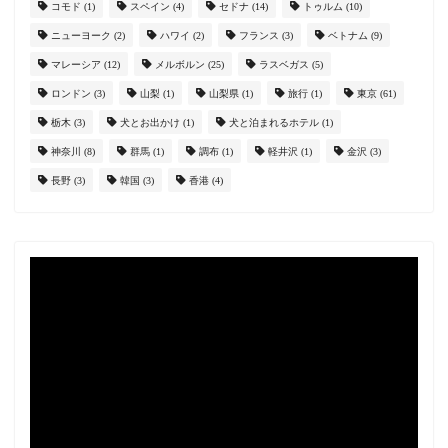
コモド
(1)
スペイン
(4)
セドナ
(14)
トゥルム
(10)
ニューヨーク
(2)
ハワイ
(2)
フランス
(3)
ベトナム
(9)
マレーシア
(12)
メルボルン
(25)
ラスベガス
(5)
ロンドン
(3)
山梨
(1)
山梨県
(1)
旅行
(1)
東京
(61)
栃木
(3)
犬とお出かけ
(1)
犬と泊まれるホテル
(1)
神奈川
(8)
群馬
(1)
調布
(1)
軽井沢
(1)
金沢
(3)
長野
(3)
韓国
(3)
香港
(4)