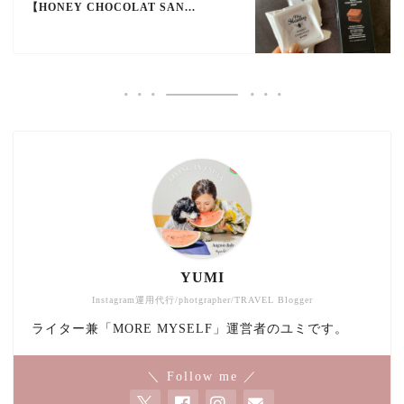
【HONEY CHOCOLAT SAN...
YUMI
Instagram運用代行/photgrapher/TRAVEL Blogger
ライター兼「MORE MYSELF」運営者のユミです。
＼ Follow me ／