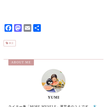
F
M
E
共
ac
as
m
有
eb
to
ai
東京
o
d
l
o
o
ABOUT ME
k
n
YUMI
ライター兼「MORE MYSELF」運営者のユミです。
私