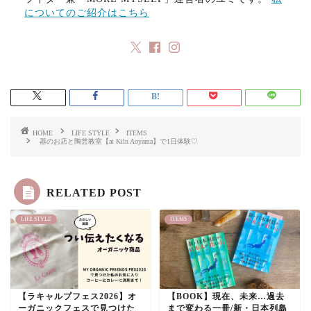
についてのご紹介はこちら
HOME
LIFE STYLE
ITEMS
器のお店と陶芸教室【at Kiln Aoyama】で1日体験♡
RELATED POST
LIFE STYLE
ITEMS
【ラキャルプフェス2026】オ
【BOOK】現在、未来…過去
ーガニックフェスで見つけた
まで変わる一冊/新・日本列島