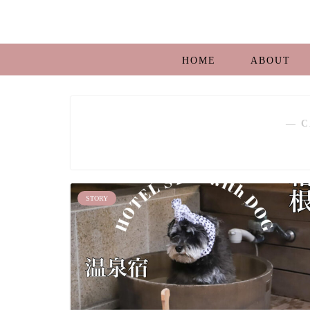
HOME
ABOUT
― C
STORY