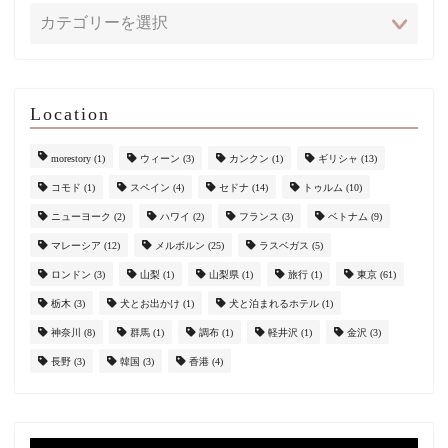
Location
morestory
(1)
ウィーン
(3)
カンクン
(1)
ギリシャ
(13)
コモド
(1)
スペイン
(4)
セドナ
(14)
トゥルム
(10)
ニューヨーク
(2)
ハワイ
(2)
フランス
(3)
ベトナム
(9)
マレーシア
(12)
メルボルン
(25)
ラスベガス
(5)
ロンドン
(3)
山梨
(1)
山梨県
(1)
旅行
(1)
東京
(61)
栃木
(3)
犬とお出かけ
(1)
犬と泊まれるホテル
(1)
神奈川
(8)
群馬
(1)
調布
(1)
軽井沢
(1)
金沢
(3)
長野
(3)
韓国
(3)
香港
(4)