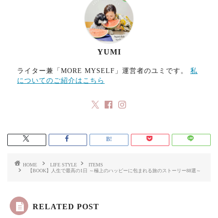
o
o
k
n
YUMI
ライター兼「MORE MYSELF」運営者のユミです。
私
についてのご紹介はこちら
HOME
LIFE STYLE
ITEMS
【BOOK】人生で最高の1日 ～極上のハッピーに包まれる旅のストーリー88選～
RELATED POST