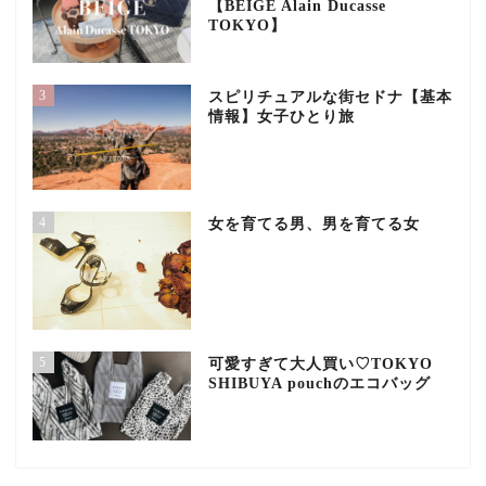
【BEIGE Alain Ducasse
TOKYO】
3
スピリチュアルな街セドナ【基本
情報】女子ひとり旅
4
女を育てる男、男を育てる女
5
可愛すぎて大人買い♡TOKYO
SHIBUYA pouchのエコバッグ