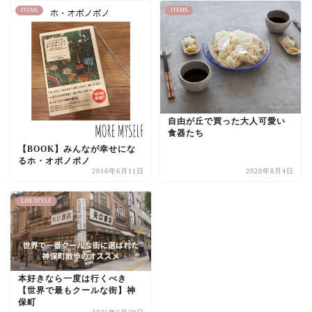
ITEMS
ITEMS
自由が丘で買った大人可愛い
食器たち
【BOOK】みんなが幸せにな
るホ・オポノポノ
2016年6月11日
2020年8月4日
LIFE STYLE
本好きなら一度は行くべき
【世界で最もクールな街】神
保町