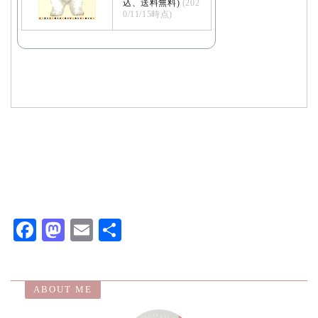
込、送料無料)
(202
0/11/15時点)
F
M
E
共
ac
as
m
有
eb
to
ai
ABOUT ME
o
d
l